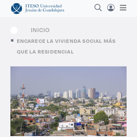
INICIO
ENCARECE LA VIVIENDA SOCIAL MÁS
Explora sitios web, programas académicos,
QUE LA RESIDENCIAL
actividades y noticias
Diplomados y Curs
|